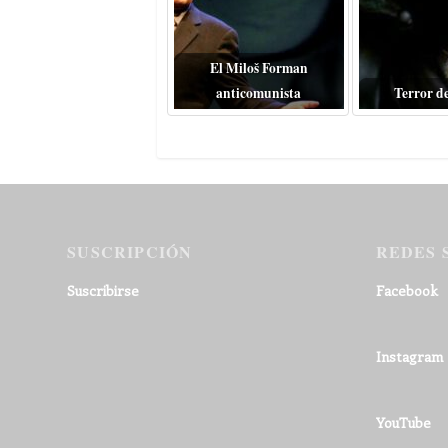
El Miloš Forman
anticomunista
Terror d
SUSCRIPCIÓN
REDES 
Suscribirse
Facebook
Instagram
YouTube