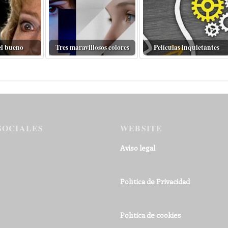
el bueno
Tres maravillosos colores
Películas inquietantes
SOCIALES
WEBSITE
Aviso legal
Política de Privacidad
Política de cookies