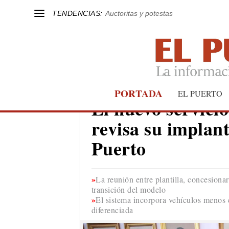
TENDENCIAS:
Auctoritas y potestas
PORTADA
EL PUERTO
EL PUERTO
El nuevo servicio
revisa su implan
Puerto
La reunión entre plantilla, concesiona
transición del modelo
El sistema incorpora vehículos menos 
diferenciada