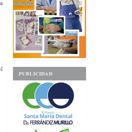
ía
l
PUBLICIDAD