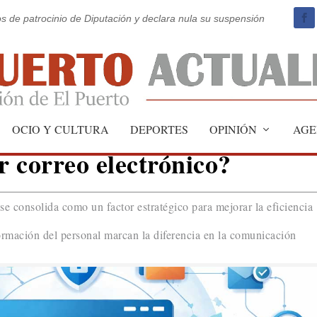
os de patrocinio de Diputación y declara nula su suspensión
 las empresas la
OCIO Y CULTURA
DEPORTES
OPINIÓN
AGE
 correo electrónico?
se consolida como un factor estratégico para mejorar la eficiencia
ormación del personal marcan la diferencia en la comunicación