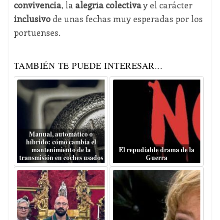
convivencia
, la
alegría colectiva
y el carácter
inclusivo
de unas fechas muy esperadas por los
portuenses.
TAMBIÉN TE PUEDE INTERESAR...
Manual, automático o
híbrido: cómo cambia el
mantenimiento de la
El repudiable drama de la
transmisión en coches usados
Guerra