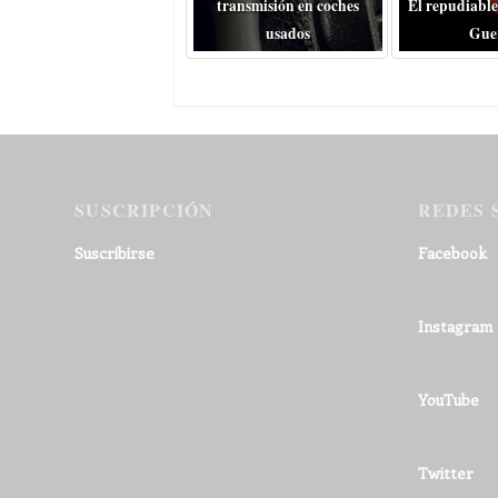
transmisión en coches
El repudiable
usados
Gue
SUSCRIPCIÓN
REDES 
Suscribirse
Facebook
Instagram
YouTube
Twitter