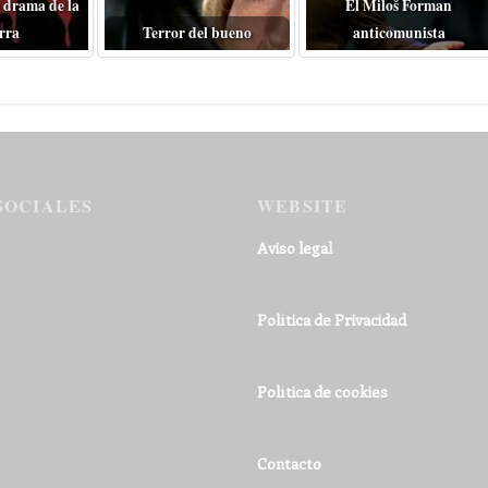
 drama de la
El Miloš Forman
rra
Terror del bueno
anticomunista
SOCIALES
WEBSITE
Aviso legal
Política de Privacidad
Política de cookies
Contacto