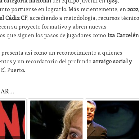
a categoría nacional
del equipo juvenil en
1989
,
unto portuense en lograrlo. Más recientemente, en
2022
el Cádiz CF
, accediendo a metodología, recursos técnic
lecen su proyecto formativo y abren nuevas
os que siguen los pasos de jugadores como
Iza Carcelén
e presenta así como un reconocimiento a quienes
ientos y un recordatorio del profundo
arraigo social y
El Puerto.
AR...