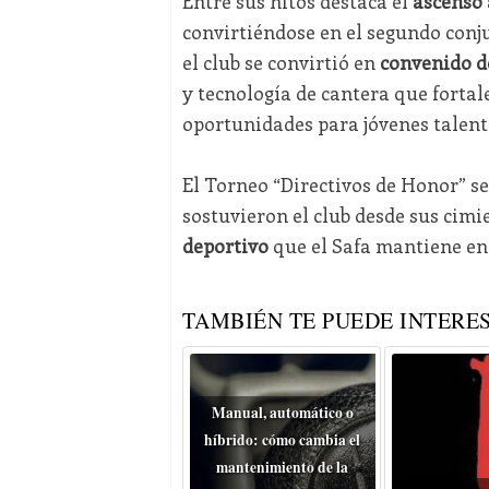
Entre sus hitos destaca el
ascenso 
convirtiéndose en el segundo conj
el club se convirtió en
convenido d
y tecnología de cantera que forta
oportunidades para jóvenes talent
El Torneo “Directivos de Honor” s
sostuvieron el club desde sus cim
deportivo
que el Safa mantiene en 
TAMBIÉN TE PUEDE INTERES
Manual, automático o
híbrido: cómo cambia el
mantenimiento de la