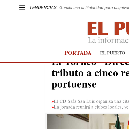
TENDENCIAS:
Gomila usa la titularidad para esquivar
PORTADA
EL PUERTO
EL PUERTO
El Torneo “Direc
tributo a cinco r
portuense
El CD Safa San Luis organiza una cita 
La jornada reunirá a clubes locales, v