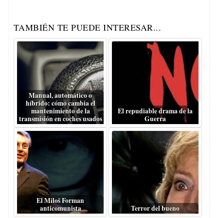
TAMBIÉN TE PUEDE INTERESAR...
Manual, automático o
híbrido: cómo cambia el
mantenimiento de la
El repudiable drama de la
transmisión en coches usados
Guerra
El Miloš Forman
anticomunista
Terror del bueno