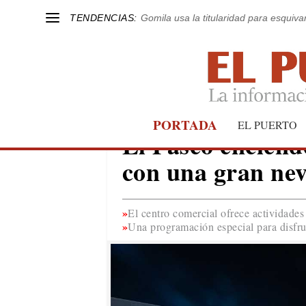
TENDENCIAS:
Gomila usa la titularidad para esquivar
PORTADA
EL PUERTO
EL PUERTO
El Paseo encien
con una gran nev
El centro comercial ofrece actividades
Una programación especial para disfru