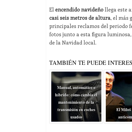
El
encendido navideño
llega este 
casi seis metros de altura
, el más 
principales reclamos del periodo f
fotos junto a esta figura luminosa,
de la Navidad local.
TAMBIÉN TE PUEDE INTERES
Manual, automático o
híbrido: cómo cambia el
mantenimiento de la
transmisión en coches
El Miloš
usados
anticom