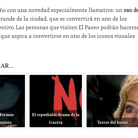
año con una novedad especialmente llamativa: un
oso d
grande de la ciudad, que se convertirá en uno de los
estivo. Las personas que visiten El Paseo podrán hacers
 que aspira a convertirse en uno de los iconos visuales
AR...
 Forman
El repudiable drama de la
unista
Guerra
Terror del bueno