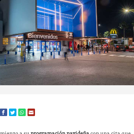
mienzo a su
programación navideña
con una cita que