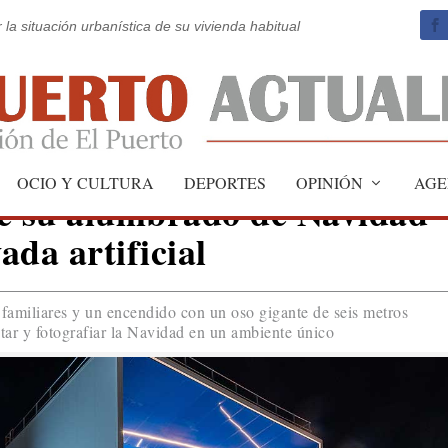
 la situación urbanística de su vivienda habitual
OCIO Y CULTURA
DEPORTES
OPINIÓN
AGE
de su alumbrado de Navidad
ada artificial
 familiares y un encendido con un oso gigante de seis metros
tar y fotografiar la Navidad en un ambiente único