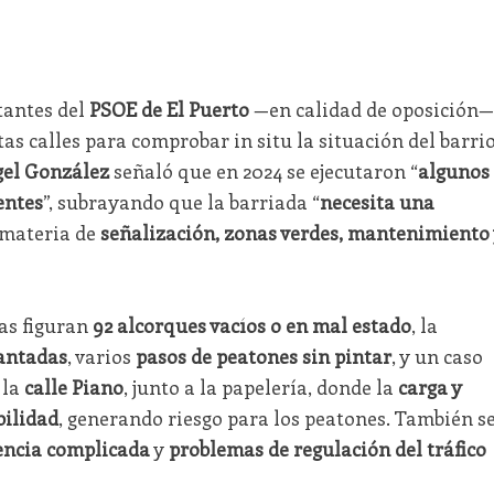
tantes del
PSOE de El Puerto
—en calidad de oposición—
as calles para comprobar in situ la situación del barrio
el González
señaló que en 2024 se ejecutaron “
algunos
entes
”, subrayando que la barriada “
necesita una
 materia de
señalización, zonas verdes, mantenimiento 
das figuran
92 alcorques vacíos o en mal estado
, la
vantadas
, varios
pasos de peatones sin pintar
, y un caso
 la
calle Piano
, junto a la papelería, donde la
carga y
bilidad
, generando riesgo para los peatones. También s
encia complicada
y
problemas de regulación del tráfico