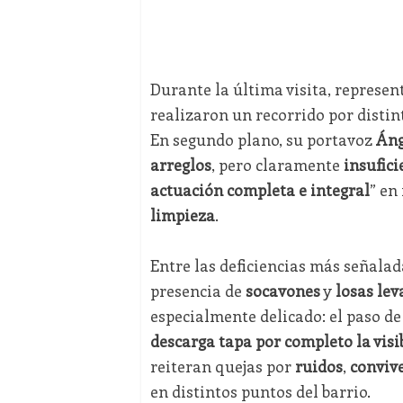
Durante la última visita, represen
realizaron un recorrido por distint
En segundo plano, su portavoz
Áng
arreglos
, pero claramente
insufici
actuación completa e integral
” en
limpieza
.
Entre las deficiencias más señala
presencia de
socavones
y
losas le
especialmente delicado: el paso de
descarga tapa por completo la visi
reiteran quejas por
ruidos
,
conviv
en distintos puntos del barrio.