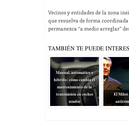
Vecinos y entidades de la zona ins
que resuelva de forma coordinada 
permanezca “a medio arreglar” de
TAMBIÉN TE PUEDE INTERES
Manual, automático o
híbrido: cómo cambia el
mantenimiento de la
transmisión en coches
El Miloš
usados
anticom