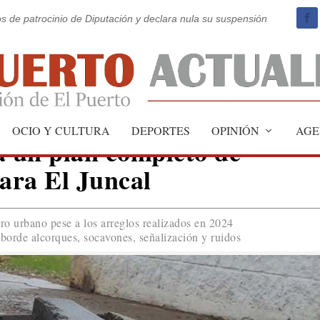
os de patrocinio de Diputación y declara nula su suspensión
OCIO Y CULTURA
DEPORTES
OPINIÓN
AGE
 un plan completo de
ara El Juncal
oro urbano pese a los arreglos realizados en 2024
borde alcorques, socavones, señalización y ruidos