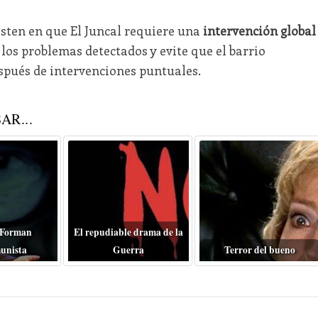
isten en que El Juncal requiere una
intervención global
los problemas detectados y evite que el barrio
spués de intervenciones puntuales.
AR...
 Forman
El repudiable drama de la
unista
Guerra
Terror del bueno