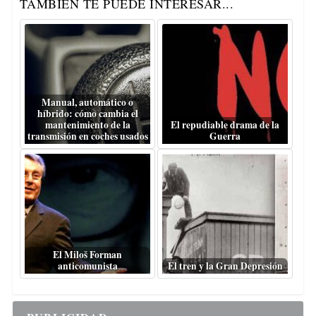
TAMBIÉN TE PUEDE INTERESAR...
Manual, automático o
híbrido: cómo cambia el
mantenimiento de la
El repudiable drama de la
transmisión en coches usados
Guerra
El Miloš Forman
anticomunista
El tren y la Gran Depresión