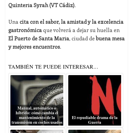
Quintería Syrah (VT Cádiz)
.
Una
cita con el sabor, la amistad y la excelencia
gastronómica
que volverá a dejar su huella en
El Puerto de Santa María
, ciudad de
buena mesa
y mejores encuentros
.
TAMBIÉN TE PUEDE INTERESAR...
Manual, automático o
híbrido: cómo cambia el
mantenimiento de la
El repudiable drama de la
transmisión en coches usados
Guerra