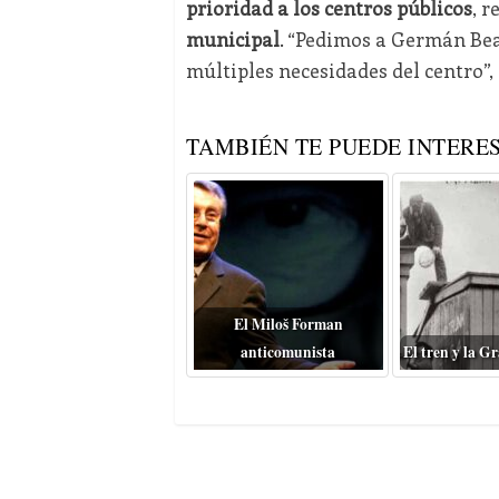
prioridad a los centros públicos
, 
municipal
. “Pedimos a Germán Bea
múltiples necesidades del centro”,
TAMBIÉN TE PUEDE INTERES
El Miloš Forman
anticomunista
El tren y la G