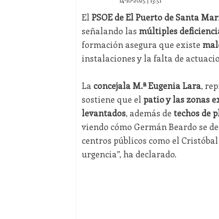
14-10-2025 | 13:51
El
PSOE de El Puerto de Santa Mar
señalando las
múltiples deficienci
formación asegura que existe
mal
instalaciones y la falta de actuac
La
concejala M.ª Eugenia Lara
, re
sostiene que el
patio y las zonas e
levantados
, además de
techos de p
viendo cómo Germán Beardo se dedi
centros públicos como el Cristóba
urgencia”, ha declarado.