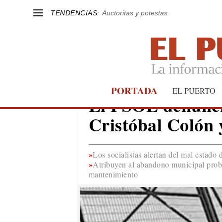
TENDENCIAS:
Auctoritas y potestas
PORTADA
EL PUERTO
EL PUERTO
El PSOE denuncia
Cristóbal Colón 
Los socialistas alertan del mal estado 
Atribuyen al abandono municipal probl
mantenimiento