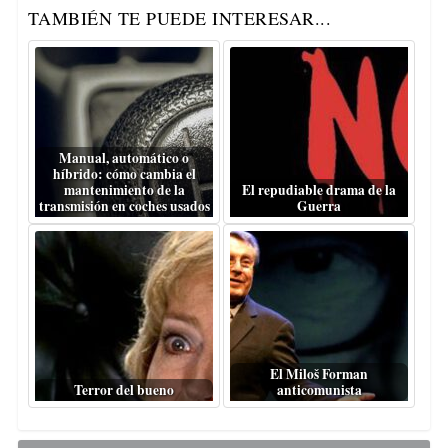
TAMBIÉN TE PUEDE INTERESAR...
Manual, automático o
híbrido: cómo cambia el
mantenimiento de la
El repudiable drama de la
transmisión en coches usados
Guerra
El Miloš Forman
Terror del bueno
anticomunista