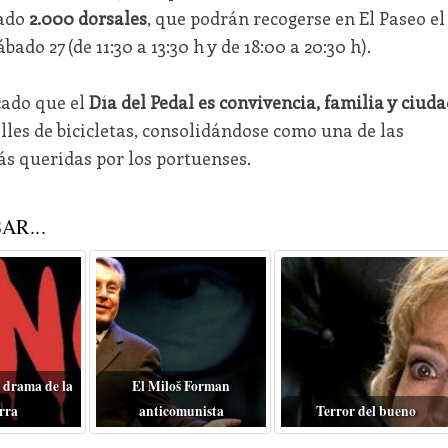
rado
2.000 dorsales
, que podrán recogerse en El Paseo el
ábado 27 (de 11:30 a 13:30 h y de 18:00 a 20:30 h).
cado que el
Día del Pedal es convivencia, familia y ciuda
calles de bicicletas, consolidándose como una de las
ás queridas por los portuenses.
AR...
 drama de la
El Miloš Forman
rra
anticomunista
Terror del bueno