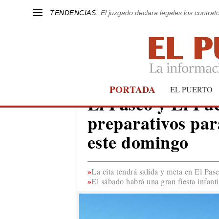
TENDENCIAS:
El juzgado declara legales los contrat
PORTADA
EL PUERTO
EL PUERTO
El Paseo y El Pu
preparativos para
este domingo
La cita tendrá salida y meta en El Pas
El sábado habrá una gran fiesta infanti