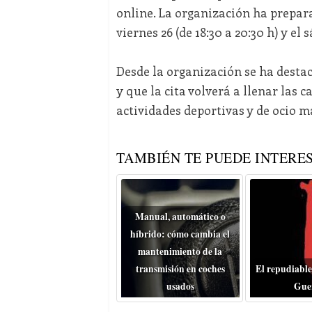
online. La organización ha prepa
viernes 26 (de 18:30 a 20:30 h) y el s
Desde la organización se ha desta
y que la cita volverá a llenar las 
actividades deportivas y de ocio m
TAMBIÉN TE PUEDE INTERES
Manual, automático o
híbrido: cómo cambia el
mantenimiento de la
transmisión en coches
El repudiable
usados
Gue