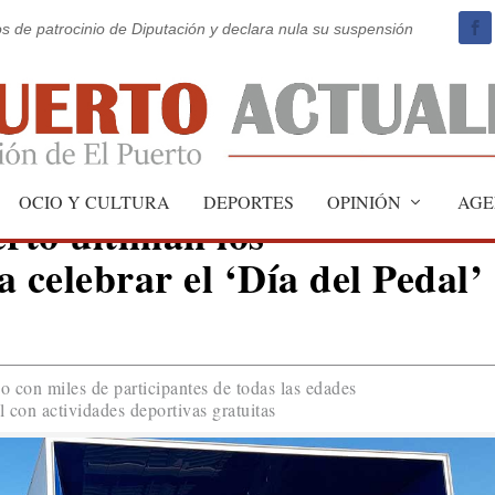
os de patrocinio de Diputación y declara nula su suspensión
OCIO Y CULTURA
DEPORTES
OPINIÓN
AGE
erto ultiman los
 celebrar el ‘Día del Pedal’
eo con miles de participantes de todas las edades
l con actividades deportivas gratuitas