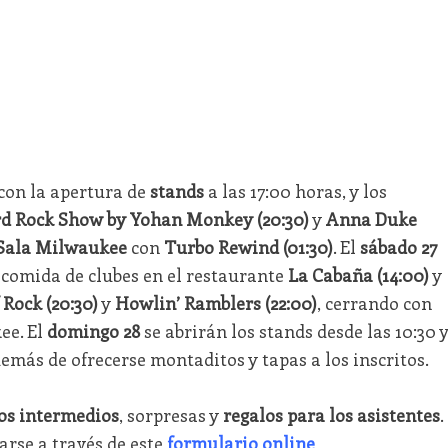
con la apertura de
stands
a las 17:00 horas, y los
d Rock Show by Yohan Monkey (20:30)
y
Anna Duke
Sala Milwaukee
con
Turbo Rewind (01:30)
. El
sábado 27
, comida de clubes en el restaurante
La Cabaña (14:00)
y
 Rock (20:30)
y
Howlin’ Ramblers (22:00)
, cerrando con
ee. El
domingo 28
se abrirán los stands desde las 10:30 
demás de ofrecerse montaditos y tapas a los inscritos.
los intermedios
, sorpresas y
regalos para los asistentes
.
arse a través de este
formulario online