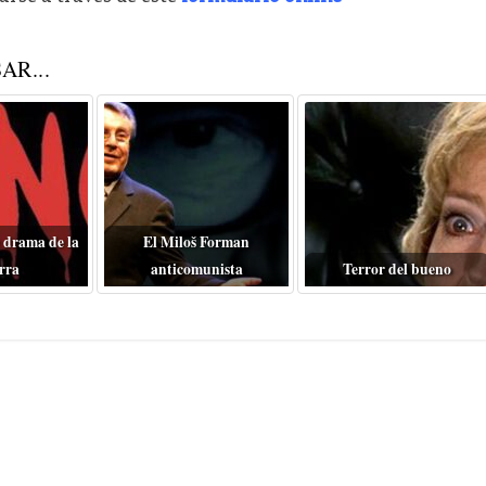
AR...
 drama de la
El Miloš Forman
rra
anticomunista
Terror del bueno