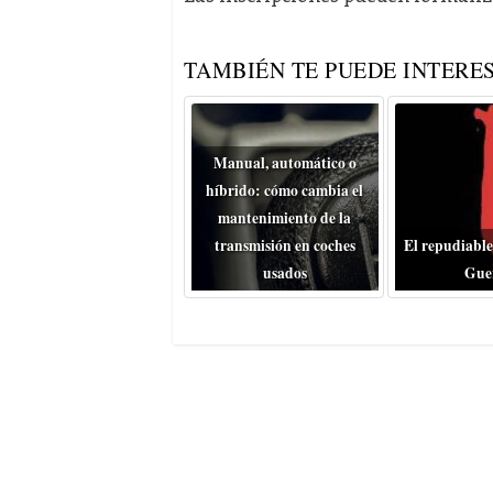
TAMBIÉN TE PUEDE INTERES
Manual, automático o
híbrido: cómo cambia el
mantenimiento de la
transmisión en coches
El repudiable
usados
Gue