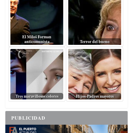
El Miloš Forman
anticomunista
Terror del bueno
Tres maravillosos colores
Hijos-Padres mayores
PUBLICIDAD