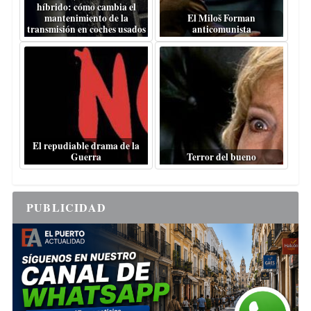
híbrido: cómo cambia el
mantenimiento de la
El Miloš Forman
transmisión en coches usados
anticomunista
El repudiable drama de la
Guerra
Terror del bueno
PUBLICIDAD