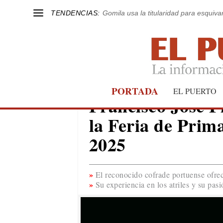
TENDENCIAS:
Gomila usa la titularidad para esquivar
PORTADA
EL PUERTO
EL PUERTO
Francisco José F
la Feria de Prim
2025
El reconocido cofrade portuense ofrec
Su experiencia en los atriles y su pas