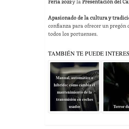
Feria 2022
y la
Presentación del Car
Apasionado de la cultura y tradici
confianza para ofrecer un pregón 
todos los portuenses.
TAMBIÉN TE PUEDE INTERES
Manual, automático o
híbrido: cómo cambia el
mantenimiento de la
transmisión en coches
usados
Terror d