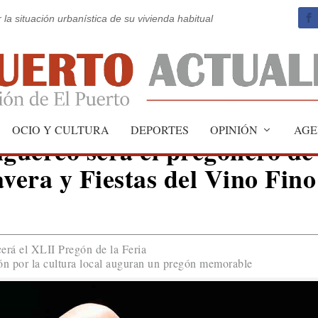
 la situación urbanística de su vivienda habitual
OCIO Y CULTURA
DEPORTES
OPINIÓN
AGE
iguereo será el pregonero de
avera y Fiestas del Vino Fino
erá el XLII Pregón de la Feria
ión por la cultura local auguran un pregón memorable