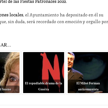
tel de las Fiestas Patronales 2022
.
ones locales
, el Ayuntamiento ha depositado en él su
que, sin duda, será recordado con emoción y orgullo po
AR...
El repudiable drama de la
El Miloš Forman
el bueno
Guerra
anticomunista