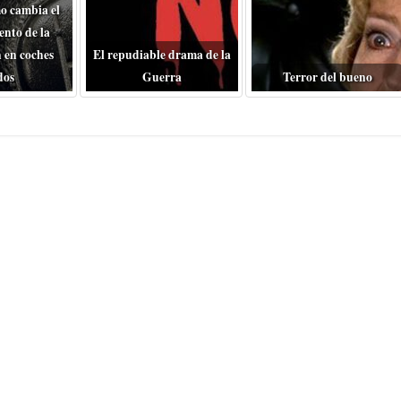
o cambia el
nto de la
 en coches
El repudiable drama de la
dos
Guerra
Terror del bueno