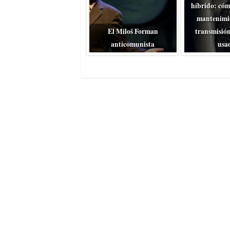
híbrido: cóm
mantenimie
El Miloš Forman
transmisión
anticomunista
usa