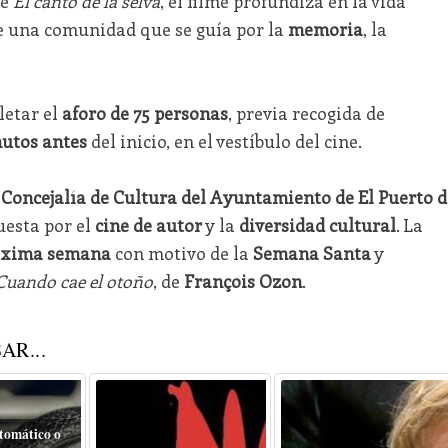
de
El canto de la selva
, el filme profundiza en la vida
 de una comunidad que se guía por la
memoria
, la
etar el
aforo de 75 personas
, previa recogida de
utos antes
del inicio, en el vestíbulo del cine.
a
Concejalía de Cultura del Ayuntamiento de El Puerto d
uesta por el
cine de autor
y la
diversidad cultural
. La
óxima semana
con motivo de la
Semana Santa
y
Cuando cae el otoño
, de
François Ozon
.
AR...
tomático o