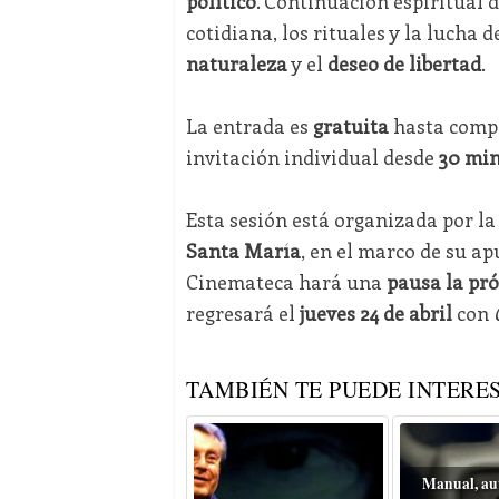
político
. Continuación espiritual 
cotidiana, los rituales y la lucha
naturaleza
y el
deseo de libertad
.
La entrada es
gratuita
hasta compl
invitación individual desde
30 min
Esta sesión está organizada por l
Santa María
, en el marco de su ap
Cinemateca hará una
pausa la pr
regresará el
jueves 24 de abril
con
TAMBIÉN TE PUEDE INTERES
Manual, au