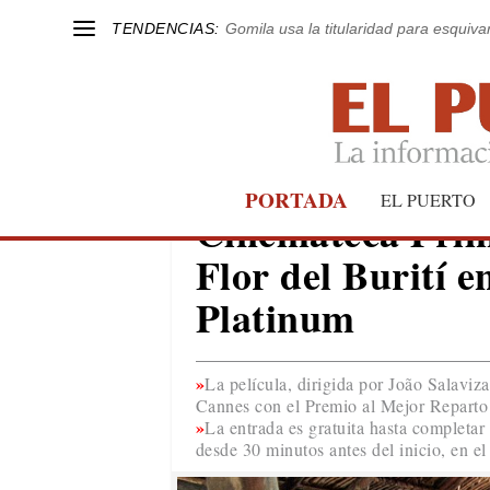
TENDENCIAS:
Gomila usa la titularidad para esquivar
PORTADA
EL PUERTO
EL PUERTO
Cinemateca Prim
Flor del Burití e
Platinum
La película, dirigida por João Salavi
Cannes con el Premio al Mejor Reparto
La entrada es gratuita hasta completar 
desde 30 minutos antes del inicio, en el