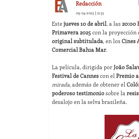
Redacción
09-04-2025 | 11:35
Este
jueves 10 de abril
, a las
20:00 
Primavera 2025
con la proyección
original subtitulada
, en los
Cines 
Comercial Bahía Mar
.
La película, dirigida por
João Sala
Festival de Cannes
con el
Premio a
mirada
, además de obtener el
Coló
poderoso testimonio
sobre la
resi
desalojo en la selva brasileña.