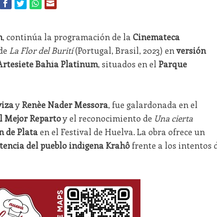
h
, continúa la programación de la
Cinemateca
 de
La Flor del Burití
(Portugal, Brasil, 2023) en
versión
Artesiete Bahía Platinum
, situados en el
Parque
viza
y
Renèe Nader Messora
, fue galardonada en el
l Mejor Reparto
y el reconocimiento de
Una cierta
n de Plata
en el Festival de Huelva. La obra ofrece un
stencia del pueblo indígena Krahô
frente a los intentos 