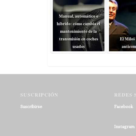
Manual, automático o
híbrido: cómo cambia el
mantenimiento de la
transmisión en coches
El Miloš
usados
anticom
SUSCRIPCIÓN
REDES 
Suscribirse
Facebook
Instagram