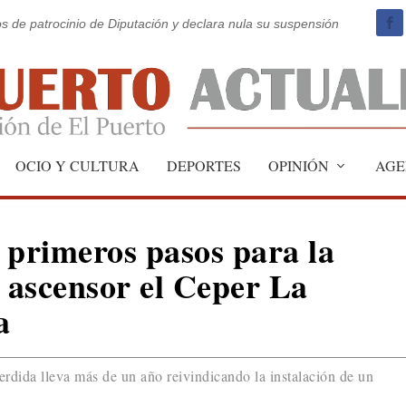
os de patrocinio de Diputación y declara nula su suspensión
OCIO Y CULTURA
DEPORTES
OPINIÓN
AGE
 primeros pasos para la
n ascensor el Ceper La
a
dida lleva más de un año reivindicando la instalación de un