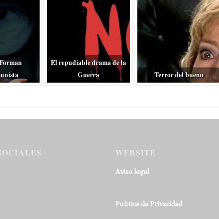
 Forman
El repudiable drama de la
unista
Guerra
Terror del bueno
SOCIALES
WEBSITE
Aviso legal
Política de Privacidad