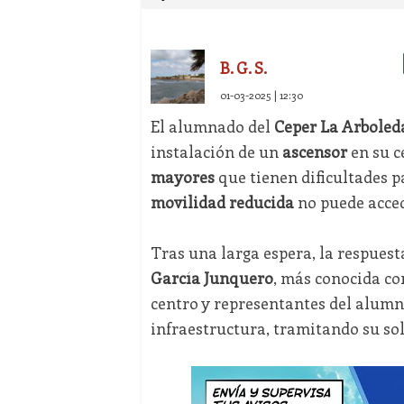
B. G. S.
01-03-2025 | 12:30
El alumnado del
Ceper La Arboled
instalación de un
ascensor
en su c
mayores
que tienen dificultades pa
movilidad reducida
no puede acced
Tras una larga espera, la respuest
García Junquero
, más conocida c
centro y representantes del alumna
infraestructura, tramitando su sol