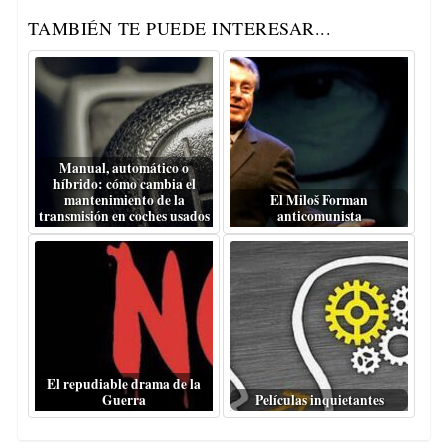
TAMBIÉN TE PUEDE INTERESAR...
Manual, automático o
híbrido: cómo cambia el
mantenimiento de la
El Miloš Forman
transmisión en coches usados
anticomunista
El repudiable drama de la
Guerra
Películas inquietantes