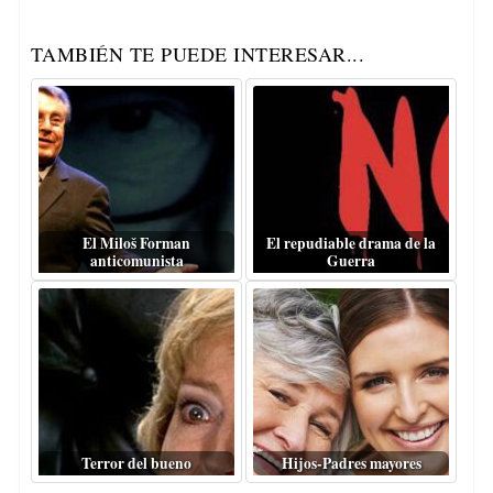
TAMBIÉN TE PUEDE INTERESAR...
El Miloš Forman
El repudiable drama de la
anticomunista
Guerra
Terror del bueno
Hijos-Padres mayores