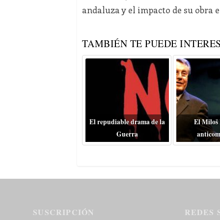
andaluza y el impacto de su obra e
TAMBIÉN TE PUEDE INTERES
El repudiable drama de la
El Miloš
Guerra
anticom
SUSCRIPCIÓN
REDES 