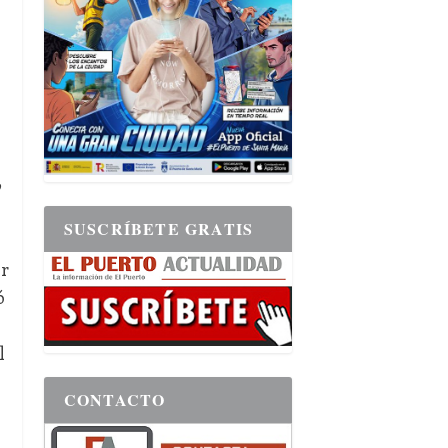
o
SUSCRÍBETE GRATIS
or
ó
l
CONTACTO