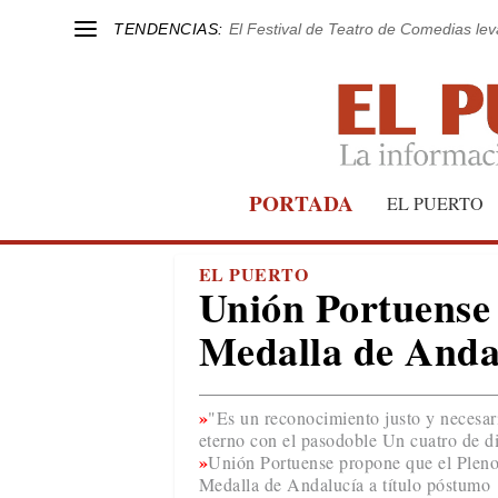
TENDENCIAS:
El Festival de Teatro de Comedias le
PORTADA
EL PUERTO
EL PUERTO
Unión Portuense 
Medalla de Anda
"Es un reconocimiento justo y necesari
eterno con el pasodoble Un cuatro de di
Unión Portuense propone que el Pleno 
Medalla de Andalucía a título póstumo