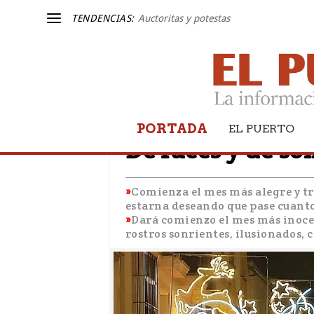
TENDENCIAS:
Auctoritas y potestas
PORTADA
LA OTRA BANDA
EL PUERTO
De luces y de s
Comienza el mes más alegre y tri
estarna deseando que pase cuanto 
Dará comienzo el mes más inocen
rostros sonrientes, ilusionados, c