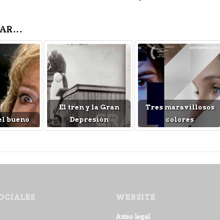
AR...
El tren y la Gran
Tres maravillosos
el bueno
Depresión
colores
OCIALES
WEBSITE
Aviso legal