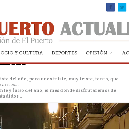
OCIO Y CULTURA
DEPORTES
OPINIÓN
A
ombras
ste del año, para unos triste, muy triste, tanto, que
antes...
te y falso del año, el mes donde disfrutaremos de
ándidos...