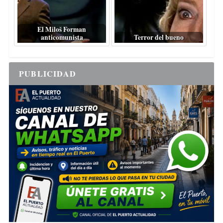
El Miloš Forman
anticomunista
Terror del bueno
PUBLICIDAD