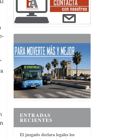
al
n
o-
”
ca
n
ENTRADAS
RECIENTES
en
El juzgado declara legales los