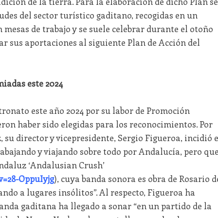
dición de la tierra. Para la elaboración de dicho Plan se
udes del sector turístico gaditano, recogidas en un
 mesas de trabajo y se suele celebrar durante el otoño
r sus aportaciones al siguiente Plan de Acción del
miadas este 2024
tronato este año 2024 por su labor de Promoción
eron haber sido elegidas para los reconocimientos. Por
 su director y vicepresidente, Sergio Figueroa, incidió 
abajando y viajando sobre todo por Andalucía, pero qu
Andaluz ‘Andalusian Crush’
v=28-OppuIyjg
), cuya banda sonora es obra de Rosario d
ando a lugares insólitos”. Al respecto, Figueroa ha
anda gaditana ha llegado a sonar “en un partido de la