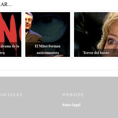
AR...
 drama de la
El Miloš Forman
rra
anticomunista
Terror del bueno
SOCIALES
WEBSITE
Aviso legal