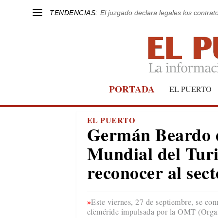
TENDENCIAS:
El juzgado declara legales los contrat
PORTADA
EL PUERTO
EL PUERTO
Germán Beardo de
Mundial del Turi
reconocer al sec
Este viernes, 27 de septiembre, se co
efeméride impulsada por la OMT (Orga