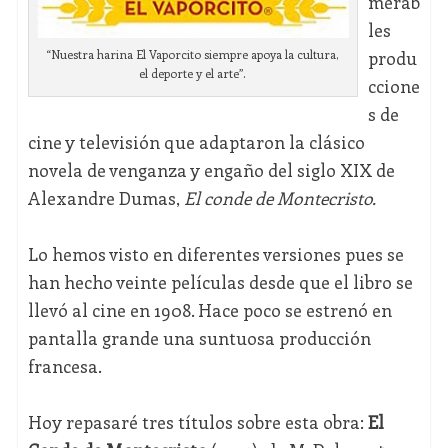
merab
les
produ
“Nuestra harina El Vaporcito siempre apoya la cultura,
el deporte y el arte”.
ccione
s de
cine y televisión que adaptaron la clásico
novela de venganza y engaño del siglo XIX de
Alexandre Dumas,
El conde de Montecristo.
Lo hemos visto en diferentes versiones pues se
han hecho veinte películas desde que el libro se
llevó al cine en 1908. Hace poco se estrenó en
pantalla grande una suntuosa producción
francesa.
Hoy repasaré tres títulos sobre esta obra:
El