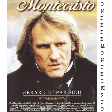
O
N
D
E
D
E
M
O
N
T
E
C
RI
S
T
O