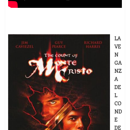
LA
VE
N
GA
NZ
A
DE
L
CO
ND
E
DE