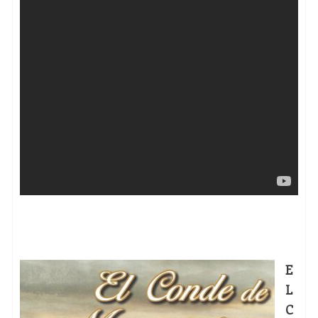
E
L
C