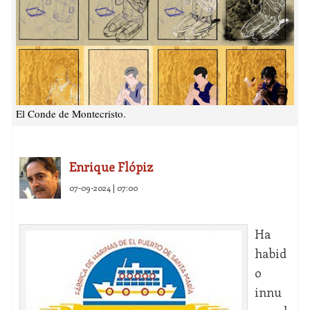
El Conde de Montecristo.
Enrique Flópiz
07-09-2024 | 07:00
Ha
habid
o
innu