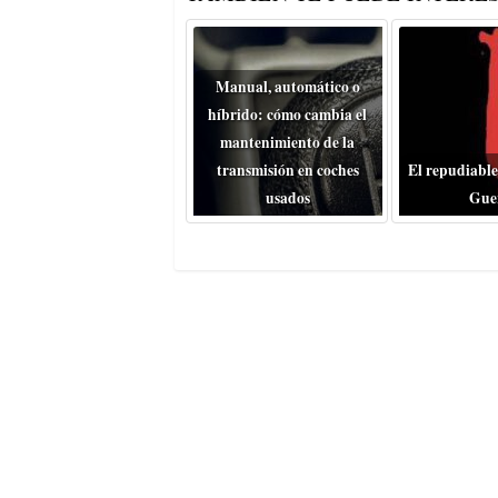
Manual, automático o
híbrido: cómo cambia el
mantenimiento de la
transmisión en coches
El repudiable
usados
Gue