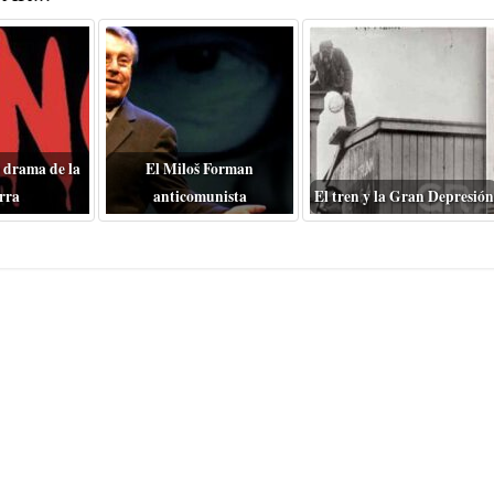
 drama de la
El Miloš Forman
rra
anticomunista
El tren y la Gran Depresión