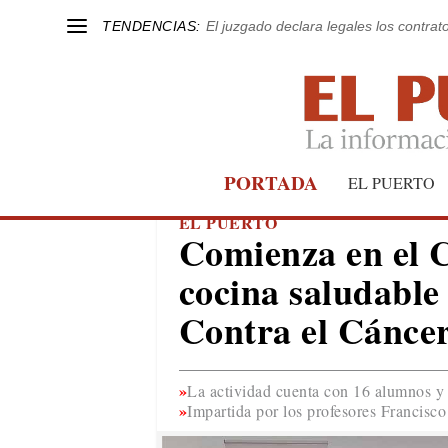
TENDENCIAS:
El juzgado declara legales los contrat
PORTADA
EL PUERTO
EL PUERTO
Comienza en el C
cocina saludable
Contra el Cánce
La actividad cuenta con 16 alumnos y
Impartida por los profesores Francisco