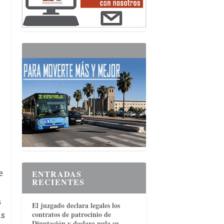
e
e
ENTRADAS
RECIENTES
a
El juzgado declara legales los
as
contratos de patrocinio de
Diputación y declara nula su