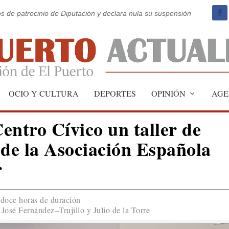
os de patrocinio de Diputación y declara nula su suspensión
OCIO Y CULTURA
DEPORTES
OPINIÓN
AGE
entro Cívico un taller de
 de la Asociación Española
r
 doce horas de duración
 José Fernández–Trujillo y Julio de la Torre