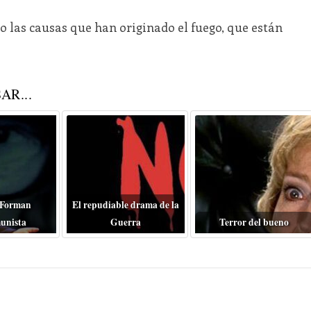
 las causas que han originado el fuego, que están
AR...
 Forman
El repudiable drama de la
unista
Guerra
Terror del bueno