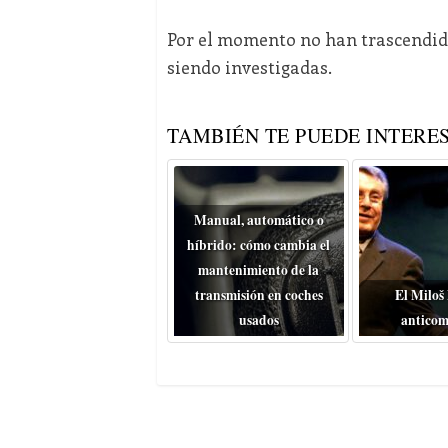
Por el momento no han trascendido
siendo investigadas.
TAMBIÉN TE PUEDE INTERES
Manual, automático o
híbrido: cómo cambia el
mantenimiento de la
transmisión en coches
El Miloš
usados
anticom