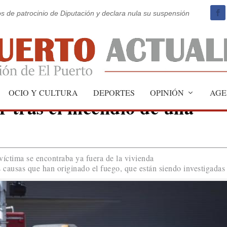
os de patrocinio de Diputación y declara nula su suspensión
OCIO Y CULTURA
DEPORTES
OPINIÓN
AGE
r tras el incendio de una
víctima se encontraba ya fuera de la vivienda
 causas que han originado el fuego, que están siendo investigadas