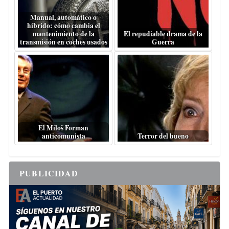
Manual, automático o
híbrido: cómo cambia el
mantenimiento de la
El repudiable drama de la
transmisión en coches usados
Guerra
El Miloš Forman
anticomunista
Terror del bueno
PUBLICIDAD