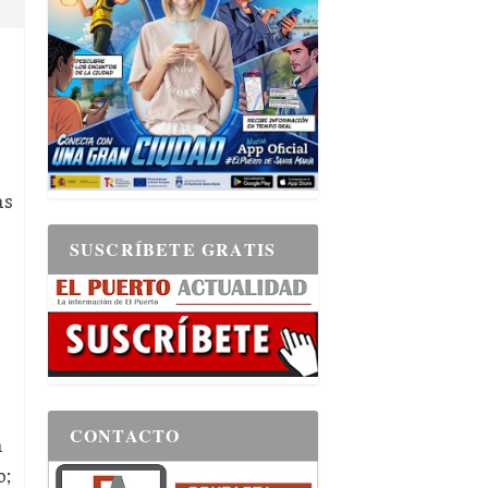
as
SUSCRÍBETE GRATIS
o
CONTACTO
n
o;