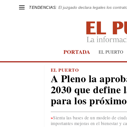
TENDENCIAS:
El juzgado declara legales los contrat
PORTADA
EL PUERTO
EL PUERTO
A Pleno la apro
2030 que define l
para los próximo
Sienta las bases de un modelo de ciuda
importantes mejoras en el bienestar y c