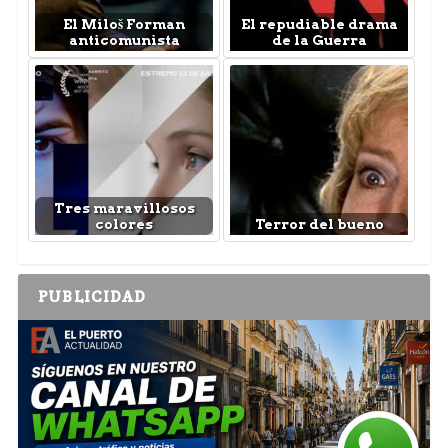
El Miloš Forman
El repudiable drama
anticomunista
de la Guerra
Tres maravillosos
colores
Terror del bueno
PUBLICIDAD