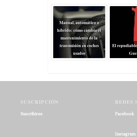
Manual, automático o
híbrido: cómo cambia el
mantenimiento de la
transmisión en coches
El repudiable
usados
Gue
SUSCRIPCIÓN
REDES 
Suscribirse
Facebook
Instagram