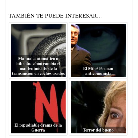
TAMBIÉN TE PUEDE INTERESAR...
Manual, automático o
híbrido: cómo cambia el
mantenimiento de la
El Miloš Forman
transmisión en coches usados
anticomunista
El repudiable drama de la
Guerra
Terror del bueno