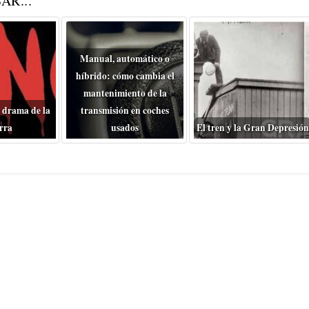
AR...
Manual, automático o
híbrido: cómo cambia el
mantenimiento de la
 drama de la
transmisión en coches
rra
usados
El tren y la Gran Depresión