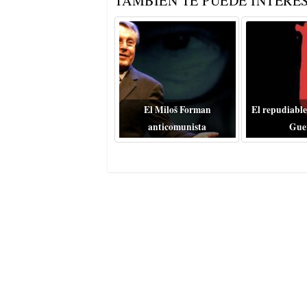
TAMBIÉN TE PUEDE INTERES
El Miloš Forman
El repudiable
anticomunista
Gue