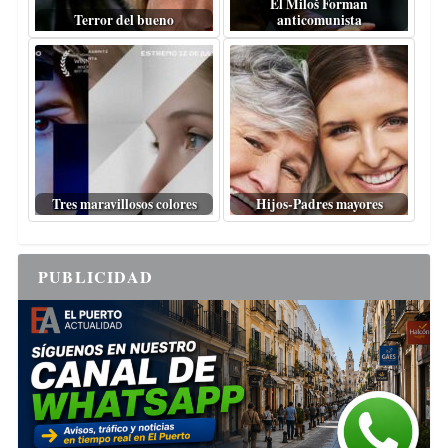
El Miloš Forman
Terror del bueno
anticomunista
Tres maravillosos colores
Hijos-Padres mayores
PUBLICIDAD