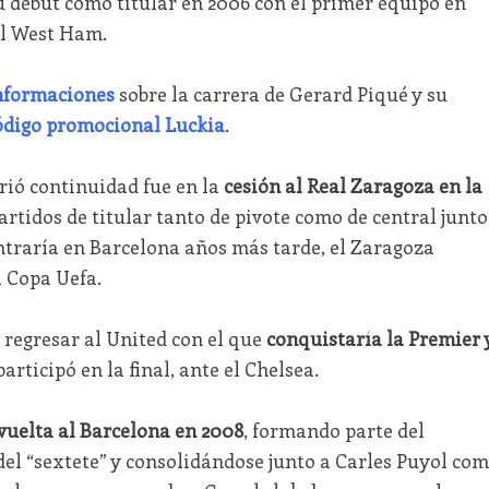
 su debut como titular en 2006 con el primer equipo en
el West Ham.
nformaciones
sobre la carrera de Gerard Piqué y su
ódigo promocional Luckia
.
ió continuidad fue en la
cesión al Real Zaragoza en la
artidos de titular tanto de pivote como de central junto
ontraría en Barcelona años más tarde, el Zaragoza
a Copa Uefa.
regresar al United con el que
conquistaría la Premier 
articipó en la final, ante el Chelsea.
vuelta al Barcelona en 2008
, formando parte del
del “sextete” y consolidándose junto a Carles Puyol co