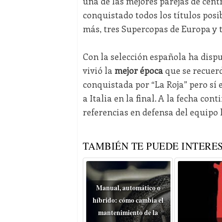
una de las mejores parejas de cent
conquistado todos los títulos posi
más, tres Supercopas de Europa y 
Con la selección española ha disput
vivió la
mejor época
que se recuerd
conquistada por “La Roja” pero sí
a Italia en la final. A la fecha co
referencias en defensa del equipo
TAMBIÉN TE PUEDE INTERES
Manual, automático o
híbrido: cómo cambia el
mantenimiento de la