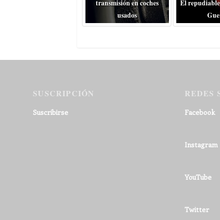
transmisión en coches
El repudiable
usados
Gue
SUSCRIPCIÓN
REDES 
Suscribirse
Facebook
Instagram
YouTube
Twitter