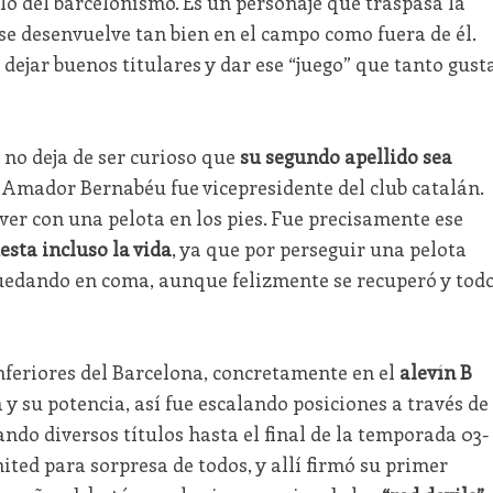
olo del barcelonismo. Es un personaje que traspasa la
 se desenvuelve tan bien en el campo como fuera de él.
dejar buenos titulares y dar ese “juego” que tanto gust
 no deja de ser curioso que
su segundo apellido sea
Amador Bernabéu fue vicepresidente del club catalán.
er con una pelota en los pies. Fue precisamente ese
uesta incluso la vida
, ya que por perseguir una pelota
quedando en coma, aunque felizmente se recuperó y tod
inferiores del Barcelona, concretamente en el
alevín B
 y su potencia, así fue escalando posiciones a través de
ando diversos títulos hasta el final de la temporada 03-
ted para sorpresa de todos, y allí firmó su primer