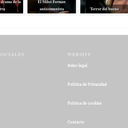
 drama de la
El Miloš Forman
rra
anticomunista
Terror del bueno
SOCIALES
WEBSITE
Aviso legal
Política de Privacidad
Política de cookies
Contacto