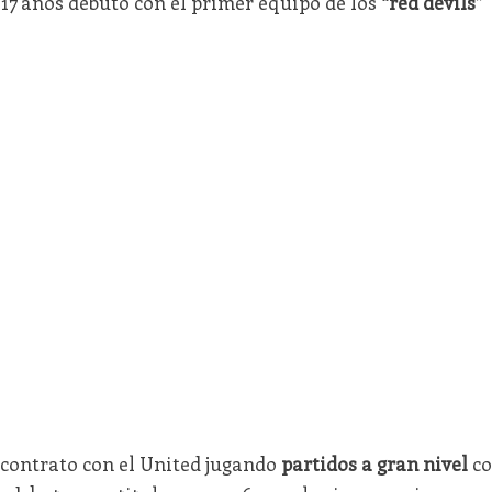
 17 años debutó con el primer equipo de los
“red devils”
 contrato con el United jugando
partidos a gran nivel
co