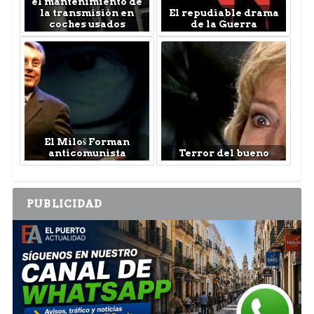
el mantenimiento de
la transmisión en
El repudiable drama
coches usados
de la Guerra
El Miloš Forman
anticomunista
Terror del bueno
PUBLICIDAD