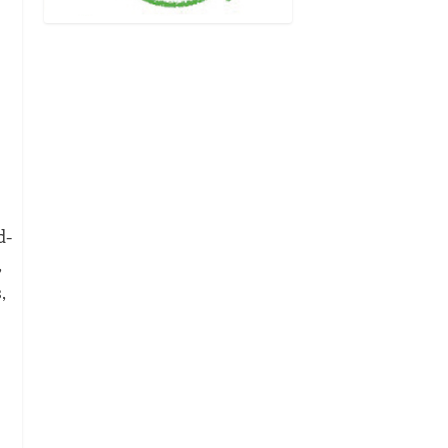
d-
,
,