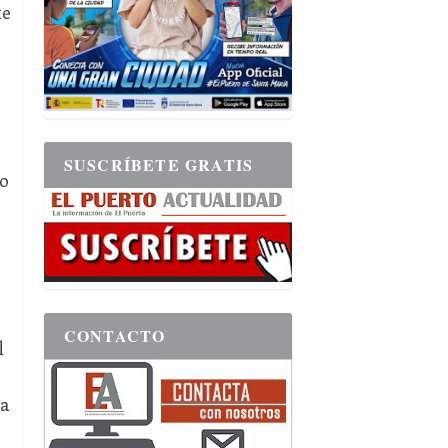
te
SUSCRÍBETE GRATIS
do
CONTACTO
l
 a