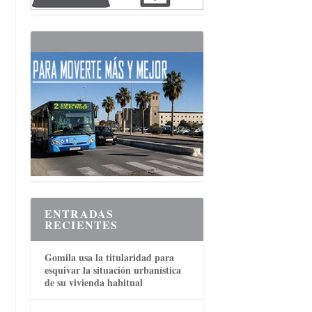
s
ENTRADAS
RECIENTES
Gomila usa la titularidad para
esquivar la situación urbanística
de su vivienda habitual