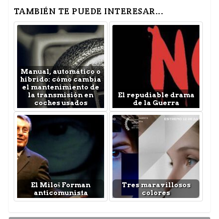
TAMBIÉN TE PUEDE INTERESAR...
Manual, automático o
híbrido: cómo cambia
el mantenimiento de
la transmisión en
El repudiable drama
coches usados
de la Guerra
El Miloš Forman
Tres maravillosos
anticomunista
colores