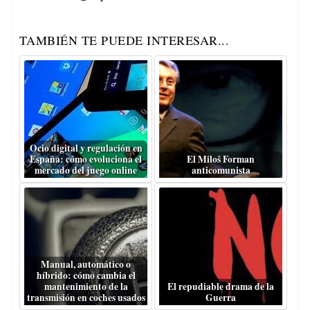
TAMBIÉN TE PUEDE INTERESAR...
Ocio digital y regulación en
España: cómo evoluciona el
El Miloš Forman
mercado del juego online
anticomunista
Manual, automático o
híbrido: cómo cambia el
mantenimiento de la
El repudiable drama de la
transmisión en coches usados
Guerra