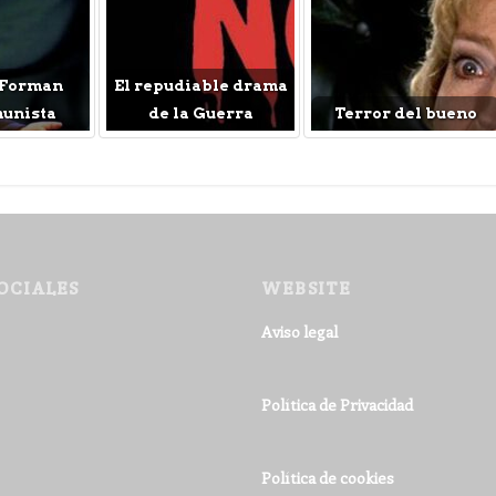
 Forman
El repudiable drama
munista
de la Guerra
Terror del bueno
OCIALES
WEBSITE
Aviso legal
Política de Privacidad
Política de cookies