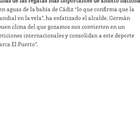
unas de las regatas más importantes de ámbito naciona
en aguas de la bahía de Cádiz “lo que confirma que la
undial en la vela”, ha enfatizado el alcalde, Germán
buen clima del que gozamos nos convierten en un
eticiones internacionales y consolidan a este deporte
rca El Puerto”.