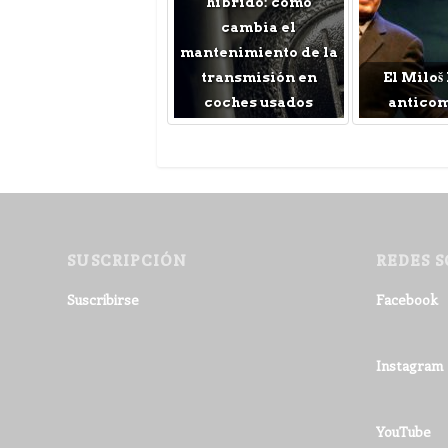
híbrido: cómo
cambia el
mantenimiento de la
transmisión en
El Miloš
coches usados
antico
SUSCRIPCIÓN
REDES S
Suscribirse
Facebook
Instagram
YouTube