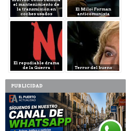
el mantenimiento de
la transmisión en
El Miloš Forman
coches usados
anticomunista
El repudiable drama
de la Guerra
Terror del bueno
PUBLICIDAD