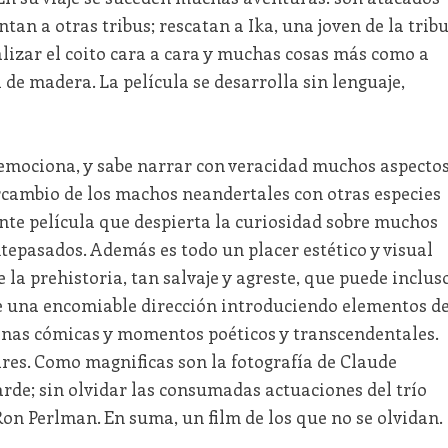
ntan a otras tribus; rescatan a Ika, una joven de la trib
ealizar el coito cara a cara y muchas cosas más como a
 de madera. La película se desarrolla sin lenguaje,
y emociona, y sabe narrar con veracidad muchos aspecto
ercambio de los machos neandertales con otras especies
te película que despierta la curiosidad sobre muchos
ntepasados. Además es todo un placer estético y visual
la prehistoria, tan salvaje y agreste, que puede inclus
e una encomiable dirección introduciendo elementos d
enas cómicas y momentos poéticos y transcendentales.
res. Como magnificas son la fotografía de Claude
arde; sin olvidar las consumadas actuaciones del trío
on Perlman. En suma, un film de los que no se olvidan.