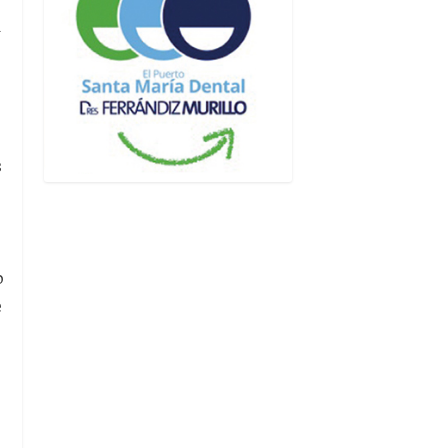
u
s
o
e