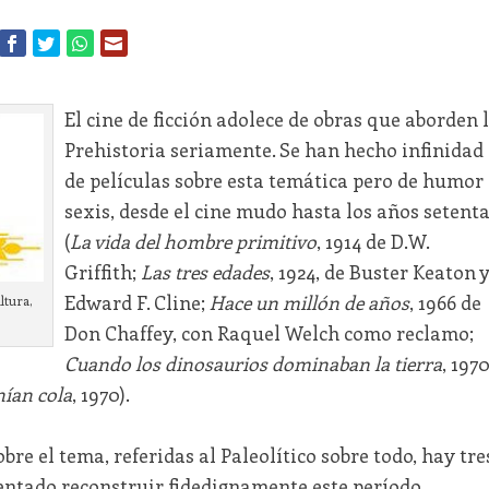
El cine de ficción adolece de obras que aborden 
Prehistoria seriamente. Se han hecho infinidad
de películas sobre esta temática pero de humor
sexis, desde el cine mudo hasta los años setent
(
La vida del hombre primitivo
, 1914 de D.W.
Griffith;
Las tres edades
, 1924, de Buster Keaton 
Edward F. Cline;
Hace un millón de años
, 1966 de
ltura,
Don Chaffey, con Raquel Welch como reclamo;
Cuando los dinosaurios dominaban la tierra
, 1970
nían cola
, 1970).
bre el tema, referidas al Paleolítico sobre todo, hay tre
entado reconstruir fidedignamente este período