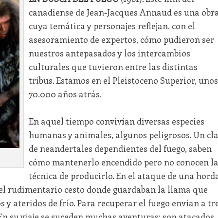
canadiense de Jean-Jacques Annaud es una obr
cuya temática y personajes reflejan, con el
asesoramiento de expertos, cómo pudieron ser
nuestros antepasados y los intercambios
culturales que tuvieron entre las distintas
tribus. Estamos en el Pleistoceno Superior, unos
70.000 años atrás.
En aquel tiempo convivían diversas especies
humanas y animales, algunos peligrosos. Un cl
de neandertales dependientes del fuego, saben
cómo mantenerlo encendido pero no conocen l
técnica de producirlo. En el ataque de una hord
el rudimentario cesto donde guardaban la llama que
 y ateridos de frío. Para recuperar el fuego envían a tr
En su viaje se suceden muchas aventuras: son atacados