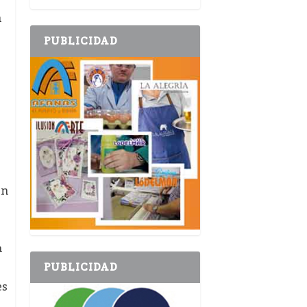
a
PUBLICIDAD
an
a
a
PUBLICIDAD
es