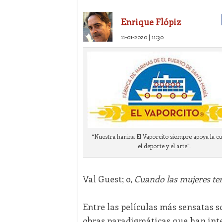
Enrique Flópiz
11-01-2020 | 11:30
“Nuestra harina El Vaporcito siempre apoya la cu
el deporte y el arte”.
Val Guest; o,
Cuando las mujeres te
Entre las películas más sensatas so
obras paradigmáticas que han int