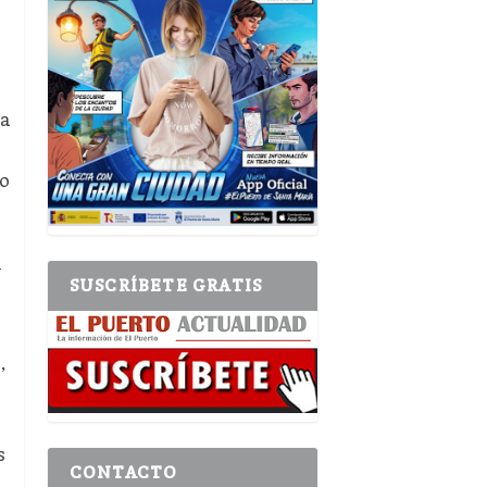
la
 o
a
y
SUSCRÍBETE GRATIS
,
s
CONTACTO