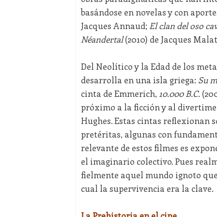
basándose en novelas y con aporte
Jacques Annaud;
El clan del oso ca
Néandertal
(2010) de Jacques Malat
Del Neolítico y la Edad de los met
desarrolla en una isla griega:
Su m
cinta de Emmerich,
10.000 B.C.
(200
próximo a la ficción y al divertim
Hughes. Estas cintas reflexionan 
pretéritas, algunas con fundament
relevante de estos filmes es expon
el imaginario colectivo. Pues realm
fielmente aquel mundo ignoto que, 
cual la supervivencia era la clave.
La Prehistoria en el cine