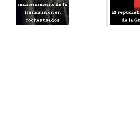
mantenimiento de la
transmisión en
El repudia
coches usados
de la G