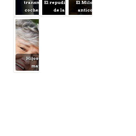
transmisión en
El repudiable drama
El Miloš Forman
coches usados
de la Guerra
anticomunista
Hijos-Padres
mayores