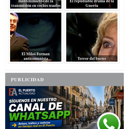
mantenimiento de la
El repudiable drama de la
transmisión en coches usados
Guerra
El Miloš Forman
anticomunista
Terror del bueno
PUBLICIDAD