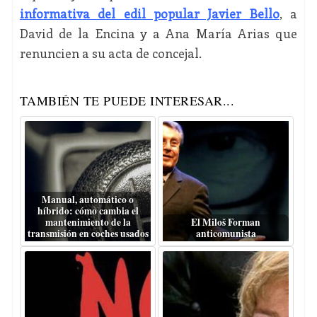
informativa del edil popular Javier Bello
, a
David de la Encina y a Ana María Arias que
renuncien a su acta de concejal.
TAMBIÉN TE PUEDE INTERESAR...
Manual, automático o
híbrido: cómo cambia el
mantenimiento de la
El Miloš Forman
transmisión en coches usados
anticomunista