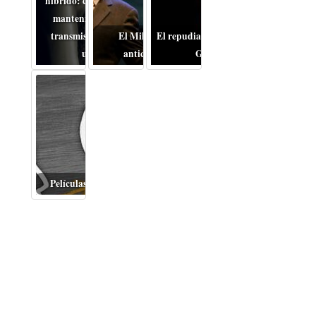
híbrido: cómo cambia el
mantenimiento de la
transmisión en coches
El Miloš Forman
El repudiable drama de la
usados
anticomunista
Guerra
Películas inquietantes