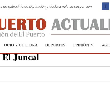
os de patrocinio de Diputación y declara nula su suspensión
 que se mantenga la línea
OCIO Y CULTURA
DEPORTES
OPINIÓN
AGE
P El Juncal