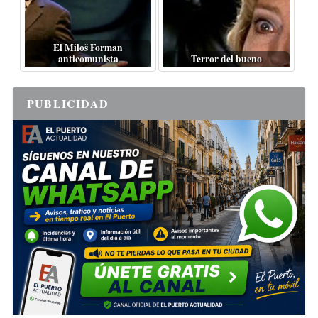
El Miloš Forman
anticomunista
Terror del bueno
PUBLICIDAD