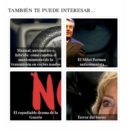
TAMBIÉN TE PUEDE INTERESAR...
Manual, automático o
híbrido: cómo cambia el
mantenimiento de la
El Miloš Forman
transmisión en coches usados
anticomunista
El repudiable drama de la
Guerra
Terror del bueno