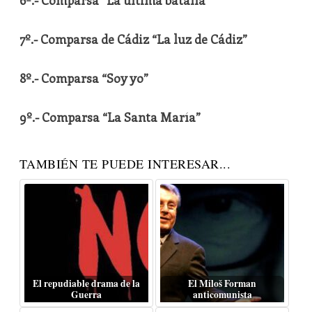
6º.- Comparsa “La última batalla”
7º.- Comparsa de Cádiz “La luz de Cádiz”
8º.- Comparsa “Soy yo”
9º.- Comparsa “La Santa María”
TAMBIÉN TE PUEDE INTERESAR...
El repudiable drama de la
El Miloš Forman
Guerra
anticomunista